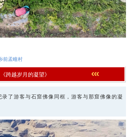
乡前孟疃村
《跨越岁月的凝望》
记录了游客与石窟佛像同框，游客与那窟佛像的凝
。