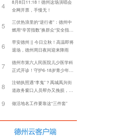
8月8日11:18！德州这场演唱会
4
全网开票，手慢无！
三伏热浪里的“逆行者”：德州中
5
燃用“辛苦指数”换群众“安全指
数”
早安德州 || 今日立秋！高温即将
6
退场，德州周日夜间迎来降雨
德州市第六人民医院儿少医学科
7
正式开诊！守护6-18岁青少年心
理健康
注销执照遇“李鬼”？禹城禹兴街
8
道政务窗口人员帮办又挽损，守
住群众“钱袋子”
9
做活地名工作要靠这“三件套”