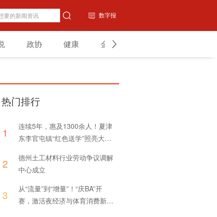
数字报
说
政协
健康
金融
教育
山东
热门排行
连续5年，惠及1300余人！夏津
1
东李官屯镇“红色送学”照亮大学
新生前行路
德州土工材料行业劳动争议调解
2
中心成立
从“流量”到“增量”！“庆BA”开
3
赛，激活夜经济与体育消费新引
擎