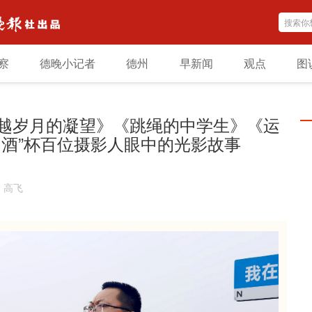
察
德晚小记者
德州
早新闻
观点
图
越岁月的凝望》《跳绳的中学生》《运
州酒”杯百位摄影人眼中的光影故事
：
高飞