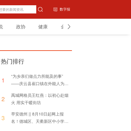
数字报
说
政协
健康
金融
教育
山东
热门排行
“为乡亲们做点力所能及的事”
1
——庆云县崔口镇在外能人为家
乡捐赠体育器材
禹城网格员王红燕：以初心赴烟
2
火 用实干暖街坊
早安德州 || 8月10日起网上报
3
名！德城区、天衢新区中小学招
生方案发布