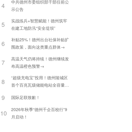
中共德州市委组织部干部任前公
4
示公告
实战练兵+智慧赋能！德州筑牢
5
在建工地防汛“安全堤坝”
补贴25%！德州出台社保补贴扩
6
围政策，面向这类重点群体→
高温天气仍将持续！德州继续发
7
布高温橙色预警→
“超级充电宝”投用！德州陵城区
8
首个百兆瓦级储能电站全容量并
网
9
国际足联致歉！
2026年秋季“德州千企百校行”9
10
月启动！