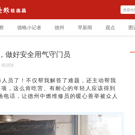
察
德晚小记者
德州
早新闻
观点
图
，做好安全用气守门员
：
阎润珍
修人员了！不仅帮我解答了难题，还主动帮我
事项，这么肯吃苦、有耐心的年轻人应该得到
扬电话，让德州中燃维修员的暖心善举被众人