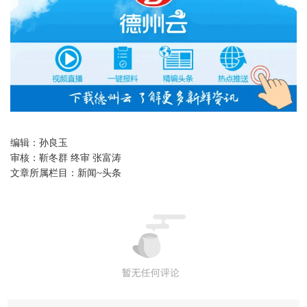
编辑：
孙良玉
审核：
靳冬群 终审 张富涛
文章所属栏目：
新闻~头条