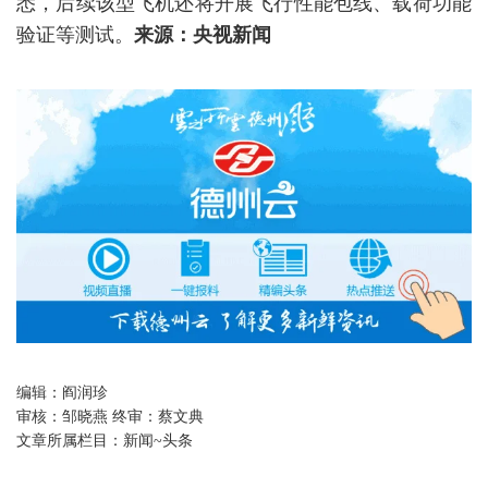
悉，后续该型飞机还将开展飞行性能包线、载荷功能
验证等测试。
来源：央视新闻
编辑：
阎润珍
审核：
邹晓燕 终审：蔡文典
文章所属栏目：
新闻~头条