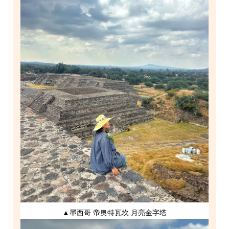
▲墨西哥 帝奥特瓦坎 月亮金字塔