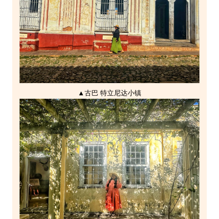
▲
古巴
特立尼达小镇