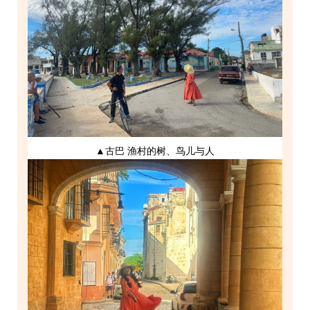
▲古巴 渔村的树、鸟儿与人