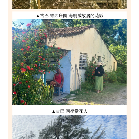
▲古巴 维西庄园 海明威故居的花影
▲古巴 闲坐赏花人