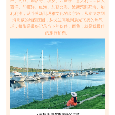
巴、约旦、摩洛哥、埃及、西班牙、意大利……从大
西洋、印度洋、红海、加勒比海、波斯湾到死海、加
利利湖，从斗兽场到玛雅文化的金字塔；从泰戈尔到
海明威的维西庄园，从戈兰高地到晨光飞扬的热气
球，摄影是最好记录当下的伙伴，而我，就是我最佳
的旅行拍档。
▲葡萄牙 波尔图宁静的港湾