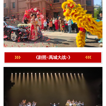
《剧照<禹城大战>》