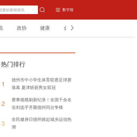
数字报
说
政协
健康
金融
教育
山东
热门排行
德州市中小学生体育联赛足球赛
1
落幕 夏津斩获男女双冠
赛事规模刷新纪录！全国千余名
2
击剑选手齐聚德州同台争锋
全民健身日德州掀起城乡运动热
3
潮