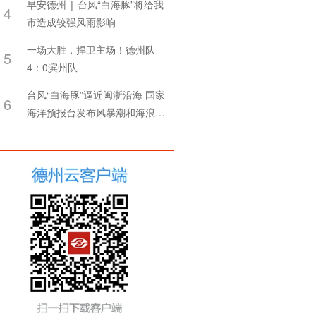
早安德州 ‖ 台风“白海豚”将给我
4
市造成较强风雨影响
一场大胜，捍卫主场！德州队
5
4：0滨州队
台风“白海豚”逼近闽浙沿海 国家
6
海洋预报台发布风暴潮和海浪双
红警报