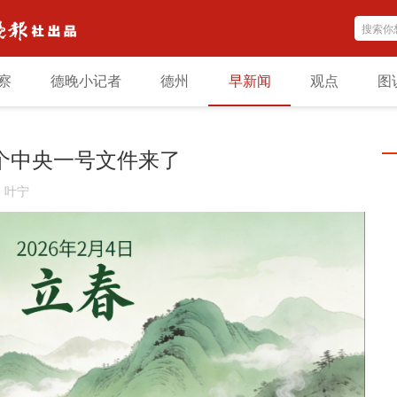
察
德晚小记者
德州
早新闻
观点
图
”首个中央一号文件来了
：
叶宁