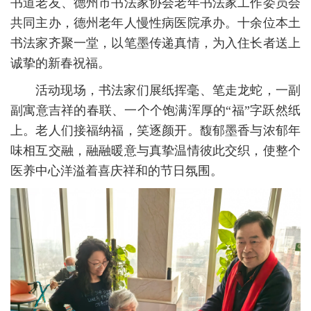
书道老友、德州市书法家协会老年书法家工作委员会
共同主办，德州老年人慢性病医院承办。十余位本土
书法家齐聚一堂，以笔墨传递真情，为入住长者送上
诚挚的新春祝福。
活动现场，书法家们展纸挥毫、笔走龙蛇，一副
副寓意吉祥的春联、一个个饱满浑厚的“福”字跃然纸
上。老人们接福纳福，笑逐颜开。馥郁墨香与浓郁年
味相互交融，融融暖意与真挚温情彼此交织，使整个
医养中心洋溢着喜庆祥和的节日氛围。