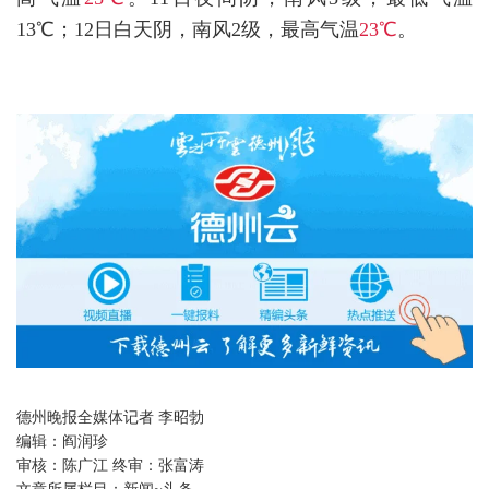
13℃；12日白天阴，南风2级，最高气温
23℃
。
德州晚报全媒体记者 李昭勃
编辑：
阎润珍
审核：
陈广江 终审：张富涛