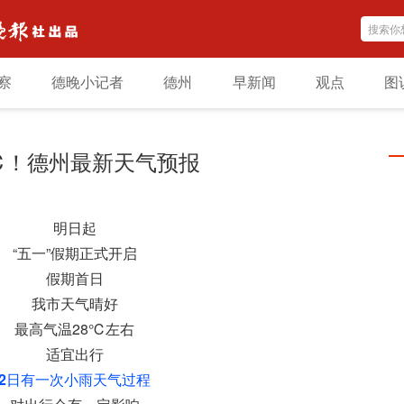
察
德晚小记者
德州
早新闻
观点
图
℃！德州最新天气预报
明日起
“五一”假期正式开启
假期首日
我市天气晴好
最高气温28℃左右
适宜出行
2日有一次小雨天气过程