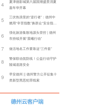
夏津德影城第六届国潮盛景消夏
4
嘉年华开幕
三伏热浪里的“逆行者”：德州中
5
燃用“辛苦指数”换群众“安全指
数”
强化旅游集散地源头管控 | 德州
6
市持续开展“晨曦行动”
7
做活地名工作要靠这“三件套”
警保联动筑防线！公益行动守护
8
陵城道路安全
早安德州 || 德州警方公开征集十
9
类新型黑恶犯罪线索