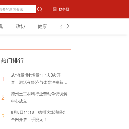
数字报
说
政协
健康
金融
教育
山东
热门排行
从“流量”到“增量”！“庆BA”开
1
赛，激活夜经济与体育消费新引
擎
德州土工材料行业劳动争议调解
2
中心成立
8月8日11:18！德州这场演唱会
3
全网开票，手慢无！