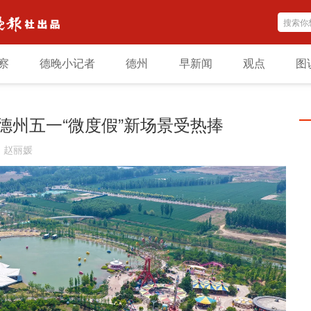
察
德晚小记者
德州
早新闻
观点
图
德州五一“微度假”新场景受热捧
：
赵丽媛