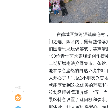
在德城区黄河涯镇前仓村，
门之选。园区内，露营垫错落
们围着恐龙玩偶嬉戏，笑声清
130位青年艺术家现场创作
二期新增南法乡野集市、茶馆
能在绿意盎然的自然环境中卸
太开心了！” 几位小朋友兴奋
就能享受到这么优美的环境和
分享
策划经理钟雪琪介绍：“五一当
景区特意设置了遮阳棚和饮水
假体验，让大家玩得安心、玩