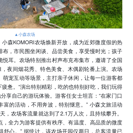
▲小森农场
小森KOMORI农场焕新开放，成为近郊微度假的热
排布，市民围坐闲谈、品尝美食，享受慢时光；孩子
脆悦耳。农场特别推出村声布克布集市，邀请了全国
摆摊，夜间烟花秀、特色美食、木偶剧轮番上演。农场
、萌宠互动等场景，主打亲子休闲，让每一位游客都
下疲惫。“演出特别精彩，吃的也特别好吃，我们玩得
地分享自己的游玩体验。游客任女士坦言：“在家门口
丰富的活动，不用奔波，特别惬意。” 小森文旅活动
天，农场客流量就达到了2.1万人次，且持续攀升。
点，全力为游客提供有秩序、有温度、高品质的微度
得舒心。” 据统计，该农场开园仅两日，总客流量已