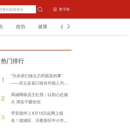
数字报
说
政协
健康
金融
教育
山东
热门排行
“为乡亲们做点力所能及的事”
1
——庆云县崔口镇在外能人为家
乡捐赠体育器材
禹城网格员王红燕：以初心赴烟
2
火 用实干暖街坊
早安德州 || 8月10日起网上报
3
名！德城区、天衢新区中小学招
生方案发布