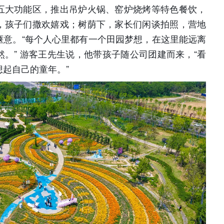
五大功能区，推出吊炉火锅、窑炉烧烤等特色餐饮，
，孩子们撒欢嬉戏；树荫下，家长们闲谈拍照，营地
惬意。“每个人心里都有一个田园梦想，在这里能远离
。” 游客王先生说，他带孩子随公司团建而来，“看
起自己的童年。”