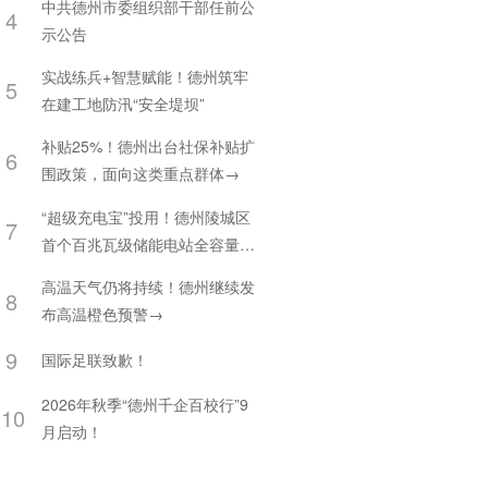
中共德州市委组织部干部任前公
4
示公告
实战练兵+智慧赋能！德州筑牢
5
在建工地防汛“安全堤坝”
补贴25%！德州出台社保补贴扩
6
围政策，面向这类重点群体→
“超级充电宝”投用！德州陵城区
7
首个百兆瓦级储能电站全容量并
网
高温天气仍将持续！德州继续发
8
布高温橙色预警→
9
国际足联致歉！
2026年秋季“德州千企百校行”9
10
月启动！