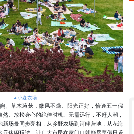
▲小森农场
煦、草木葱茏，微风不燥、阳光正好，恰逢五一假
自然、放松身心的绝佳时机。无需远行，不赶人潮，
地新场景同步亮相，从乡野农场到河畔营地，从花海
多元休闲玩法，让广大市民在家门口就能尽享假日乐