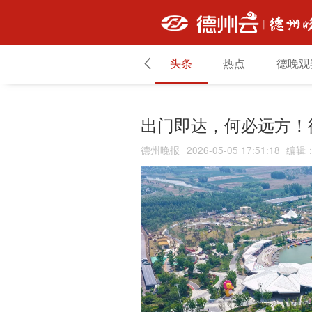
头条
热点
德晚观
出门即达，何必远方！
德州晚报
2026-05-05 17:51:18
编辑