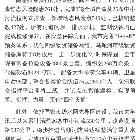
隐患排查实行闭环管控。截至目前，全市累计排
查静态风险隐患761处，完成3轮全域自查及25条中小
河流拉网式排查，新增动态风险点549处，已核销整
改427处。所有河道闸坝、排水泵机、监测设备均已
完成检修保养。在应急保障方面，我市完善“1+4+N”
预案体系，优化四级物资储备网络。马颊河市级物资
储备库将于8月投用，进一步优化2小时保障圈。全市
现有常备抢险设备4800余台套、编织袋268万余条，
代储砂石料23.7万吨，配备大型排涝泵车40辆、卫星
电话98部，整合各类抢险队伍76支2600余人。防汛联
合指挥平台即将上线，并试点AI智能巡检，实现预
警、指挥、力量、责任“四个贯通”。
此外，依托国家市级水网先导区建设，我市去年
汛后以来累计治理26条中小河流550公里，改造堤顶
路537公里，稳步推进马颊河防洪达标整治等重大水
利项目，完成48万亩重点涝洼地及3215公里五级渠系