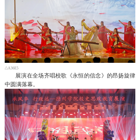
A36E5
展演在全场齐唱校歌《永恒的信念》的昂扬旋律
中圆满落幕。