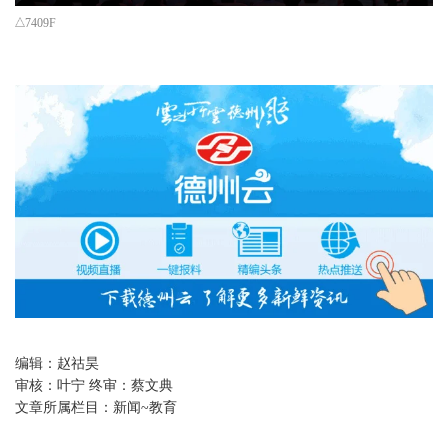
7409F
编辑：
赵祜昊
审核：
叶宁 终审：蔡文典
文章所属栏目：
新闻~教育