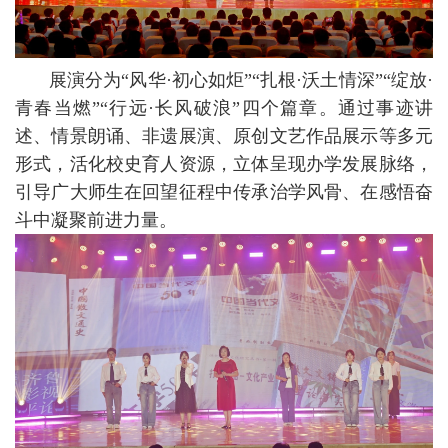
展演分为“风华·初心如炬”“扎根·沃土情深”“绽放·
青春当燃”“行远·长风破浪”四个篇章。通过事迹讲
述、情景朗诵、非遗展演、原创文艺作品展示等多元
形式，活化校史育人资源，立体呈现办学发展脉络，
引导广大师生在回望征程中传承治学风骨、在感悟奋
斗中凝聚前进力量。