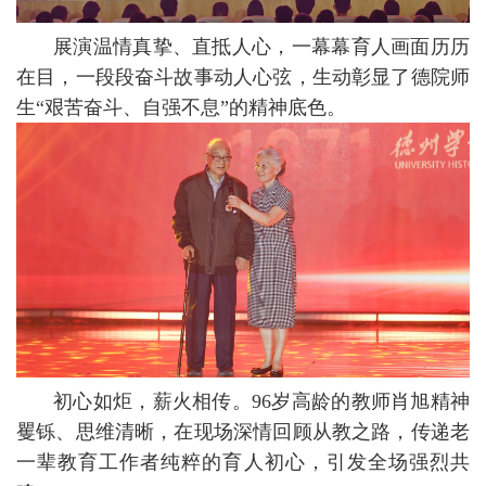
展演温情真挚、直抵人心，一幕幕育人画面历历
在目，一段段奋斗故事动人心弦，生动彰显了德院师
生“艰苦奋斗、自强不息”的精神底色。
初心如炬，薪火相传。96岁高龄的教师肖旭精神
矍铄、思维清晰，在现场深情回顾从教之路，传递老
一辈教育工作者纯粹的育人初心，引发全场强烈共