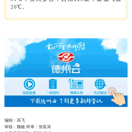
20℃。
编辑：
高飞
审核：
魏敏 终审：张富涛