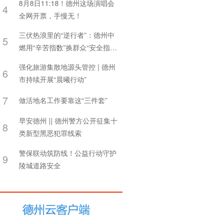
8月8日11:18！德州这场演唱会
4
全网开票，手慢无！
三伏热浪里的“逆行者”：德州中
5
燃用“辛苦指数”换群众“安全指
数”
强化旅游集散地源头管控 | 德州
6
市持续开展“晨曦行动”
7
做活地名工作要靠这“三件套”
早安德州 || 德州警方公开征集十
8
类新型黑恶犯罪线索
警保联动筑防线！公益行动守护
9
陵城道路安全