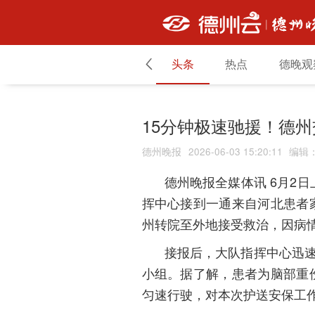
头条
热点
德晚观
15分钟极速驰援！德
德州晚报
2026-06-03 15:20:11
编辑
6月2
德州晚报全媒体讯
挥中心接到一通来自河北患者
州转院至外地接受救治，因病
接报后，大队指挥中心迅
小组。据了解，患者为脑部重
匀速行驶，
对本次护送安保工