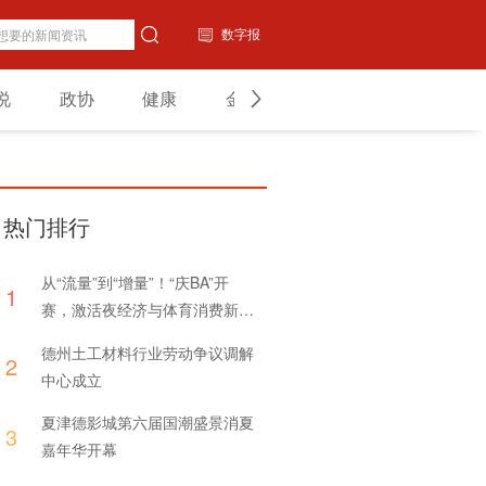
数字报
说
政协
健康
金融
教育
山东
热门排行
从“流量”到“增量”！“庆BA”开
1
赛，激活夜经济与体育消费新引
擎
德州土工材料行业劳动争议调解
2
中心成立
夏津德影城第六届国潮盛景消夏
3
嘉年华开幕