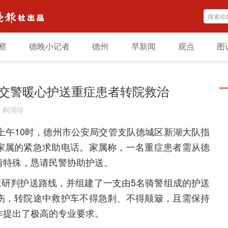
察
德晚小记者
德州
早新闻
观点
图
州交警暖心护送重症患者转院救治
：
阎润珍
日上午10时，德州市公安局交管支队德城区新湖大队指
家属的紧急求助电话。家属称，一名重症患者需从德
情特殊，恳请民警协助护送。
速研判护送路线，并组建了一支由5名骑警组成的护送
伤，转院途中救护车不得急刹、不得颠簸，且需保持
作提出了极高的专业要求。