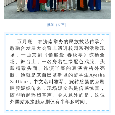
雅琴（左三）
五月底，在济南举办的民族技艺传承产
教融合发展大会暨非遗进校园系列活动现
场，一曲京剧《锁麟囊·春秋亭》惊艳全
场。舞台上，一名身着红绿配色戏服、头
戴精致头面、饰演丫鬟的表演者格外亮
眼。她就是来自巴基斯坦的留学生Ayesha
Zulfiqar，中文名叫雅琴。婉转悠扬的京剧
唱腔娓娓传来，现场观众先是倍感惊喜，
随即响起热烈掌声。令人意外的是，这位
外国姑娘接触京剧仅有半年多时间。