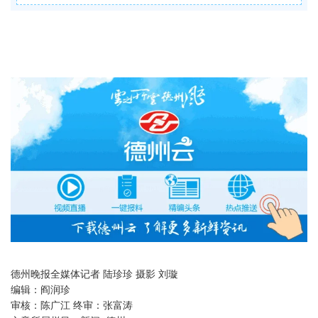
德州晚报全媒体记者 陆珍珍 摄影 刘璇
编辑：
阎润珍
审核：
陈广江 终审：张富涛