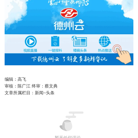
编辑：
高飞
审核：
陈广江 终审：蔡文典
文章所属栏目：
新闻~头条