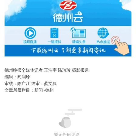
德州晚报全媒体记者 王浩宇 陆珍珍 摄影报道
编辑：
阎润珍
审核：
陈广江 终审：蔡文典
文章所属栏目：
新闻~德州