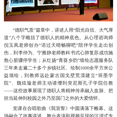
“德职气质”篇章中，讲述人用“阳光自信、大气厚
道”八个字概括了德职人的精神底色。从心理咨询师
倪玉凤老师创办“语过天晴畅聊吧”陪伴学生走出创
伤，到李仲为、宁雅静老师教科书式心肺复苏成功施
救心脏骤停学生；从红扬“青葵乡韵”墙绘志愿服务队
三年来走遍二十多个乡镇社区、绘制1600余平方米公
益墙绘，到教师远赴蒙古国戈壁荒漠建立“班墨学
院”、魏炫璇老师主动请缨到突尼斯孔子学院任教
——这些故事展现了德职人将精神传承融入血脉、把
担当延伸到校园之外乃至国门之外的大爱情怀。
党课在合唱歌曲《我宣誓》中圆满落下帷幕。这
场融合了故事讲述、舞台表演和视频呈现的沉浸式专