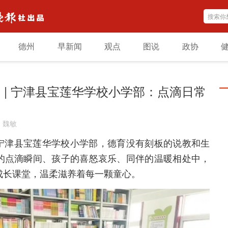
德州
早新闻
观点
图说
政协
 | 宁津县宝莲华学校小学部：点滴日常
：
魏敏
宁津县宝莲华学校小学部，德育没有刻板的说教和生
的点滴瞬间、孩子的喜怒哀乐、同伴的温暖相处中，
成长课堂，温柔滋养着每一颗童心。