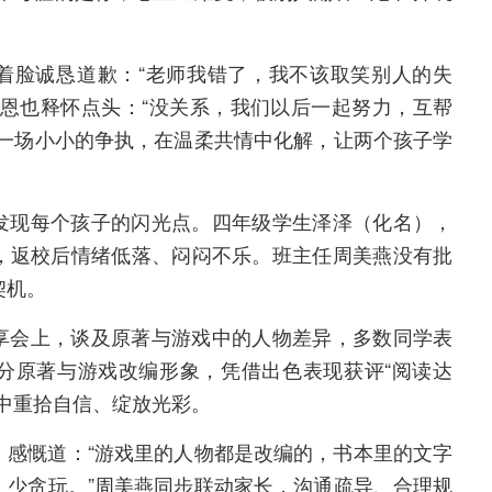
着脸诚恳道歉：“老师我错了，我不该取笑别人的失
恩恩也释怀点头：“没关系，我们以后一起努力，互帮
”一场小小的争执，在温柔共情中化解，让两个孩子学
发现每个孩子的闪光点。四年级学生泽泽（化名），
，返校后情绪低落、闷闷不乐。班主任周美燕没有批
契机。
享会上，谈及原著与游戏中的人物差异，多数同学表
分原著与游戏改编形象，凭借出色表现获评“阅读达
中重拾自信、绽放光彩。
，感慨道：“游戏里的人物都是改编的，书本里的文字
、少贪玩。”周美燕同步联动家长，沟通疏导、合理规