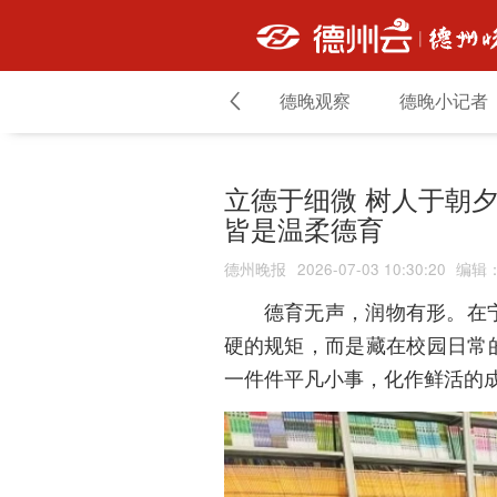
头条
热点
德晚观察
德晚小记者
立德于细微 树人于朝夕
皆是温柔德育
德州晚报
2026-07-03 10:30:20
编辑
德育无声，润物有形。在
硬的规矩，而是藏在校园日常
一件件平凡小事，化作鲜活的