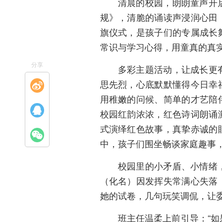
清晨的校园，朗朗童声开
规》，清脆的诵读声浸润心田
旗仪式，是孩子们的专属成长
常识与学习心得，用童真的真
分享
多彩主题活动，让成长更
思先烈，心底默默懂得今日幸
用稚嫩的问候、简单的才艺陪
校园红韵浓浓，红色诗词朗诵
式演绎红色故事，真挚赤诚的
中，孩子们围坐畅谈家庭趣事
校园里的小矛盾、小情绪
（化名）因发挥失常满心失落
她的试卷，几句玩笑调侃，让
班主任温柔上前引导：“