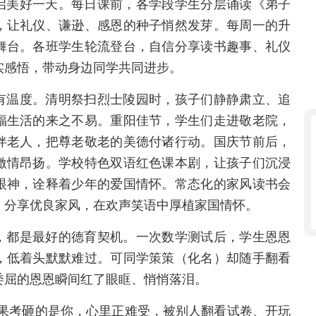
启美好一天。每日课前，各学段学生分层诵读《弟子
，让礼仪、谦逊、感恩的种子悄然发芽。每周一的升
舞台。各班学生轮流登台，自信分享读书趣事、礼仪
实感悟，带动身边同学共同进步。
有温度。清明祭扫烈士陵园时，孩子们静静肃立、追
福生活的来之不易。重阳佳节，学生们走进敬老院，
伴老人，把尊老敬老的美德付诸行动。国庆节前后，
激情昂扬。学校特色双语红色课本剧，让孩子们沉浸
眼神，诠释着少年的爱国情怀。常态化的家风读书会
，分享优良家风，在欢声笑语中厚植家国情怀。
，都是最好的德育契机。一次数学测试后，学生恩恩
，低着头默默难过。可同学策策（化名）却随手翻看
委屈的恩恩瞬间红了眼眶、悄悄落泪。
如果考砸的是你，心里正难受，被别人翻看试卷、开玩