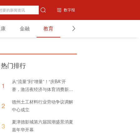
数字报
健康
金融
教育
山东
国内
副刊
热门排行
从“流量”到“增量”！“庆BA”开
1
赛，激活夜经济与体育消费新引
擎
德州土工材料行业劳动争议调解
2
中心成立
夏津德影城第六届国潮盛景消夏
3
嘉年华开幕