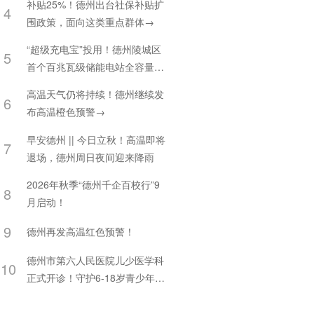
补贴25%！德州出台社保补贴扩
4
围政策，面向这类重点群体→
“超级充电宝”投用！德州陵城区
5
首个百兆瓦级储能电站全容量并
网
高温天气仍将持续！德州继续发
6
布高温橙色预警→
早安德州 || 今日立秋！高温即将
7
退场，德州周日夜间迎来降雨
2026年秋季“德州千企百校行”9
8
月启动！
9
德州再发高温红色预警！
德州市第六人民医院儿少医学科
10
正式开诊！守护6-18岁青少年心
理健康