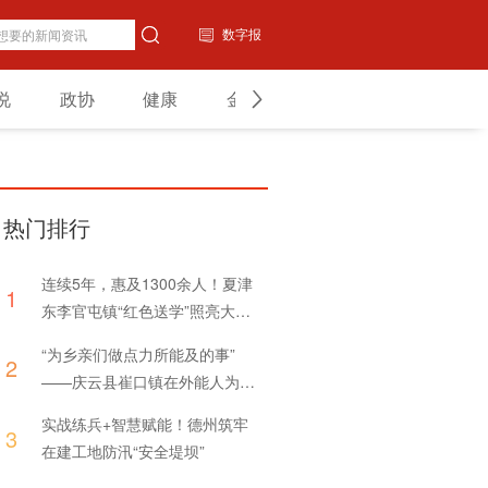
数字报
说
政协
健康
金融
教育
山东
热门排行
连续5年，惠及1300余人！夏津
1
东李官屯镇“红色送学”照亮大学
新生前行路
“为乡亲们做点力所能及的事”
2
——庆云县崔口镇在外能人为家
乡捐赠体育器材
实战练兵+智慧赋能！德州筑牢
3
在建工地防汛“安全堤坝”