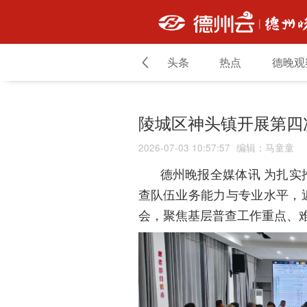
头条
热点
德晚观
陵城区神头镇开展第四
2026-07-03 10:57:57
编辑
：
马童童
为扎实
德州晚报全媒体讯
查队伍业务能力与专业水平，
会，聚焦基层普查工作重点、