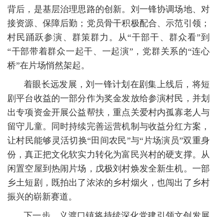
背后，是基层治理思路的创新。刘一锋协调场地、对
接资源、保障后勤；党员骨干积极配合、示范引领；
村民踊跃参演、群策群力。从“干部干、群众看”到
“干部带着群众一起干、一起演”，党群关系的“连心
桥”在片场悄然架起。
着眼长远发展，刘一锋计划在剧集上线后，将短
剧平台收益的一部分作为奖金发放给参演村民，并划
出专项资金开展公益帮扶，重点关爱村内孤寡老人与
留守儿童。同时持续完善运营机制与收益分红方案，
让村民能够灵活切换“田间农民”与“片场演员”双重身
份，真正把文化软实力转化为富民兴村的硬支撑。从
闲置空屋到热闹片场，戊极刘村焕发全新生机。一部
乡土短剧，既拍出了浓浓的乡村烟火，也闯出了乡村
振兴的崭新赛道。
下一步，义渡口镇将持续深化党建引领文创发展