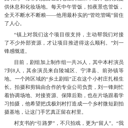
供休息和化妆场地。每天中午管饭，拍夜景也管饭，
全天不断水不断粮——他用最朴实的“管吃管喝”留住
了人心。
“镇上对我们这个项目很支持，主动帮我们对接
了不少外部资源，才让项目推进得这么顺利。”刘一
锋感慨道。
目前，剧组加上制作组一共26人，其中本村演员
7到8人，其余演员来自陵城区、宁津县、前孙镇等
地。一个跨区域的“乡土剧组”正在这个小村庄扎根生
长。拍摄和剪辑由合作的专业公司负责，刘一锋则忙
着协调场地、对接资源、保障后勤，也在片场跟着学
习拍摄，他希望把戊极刘村打造成一个乡村微短剧拍
摄基地，让这门手艺真正留在村里。
村支书的“引路梦”，不只拍戏，更为“留人”。“我