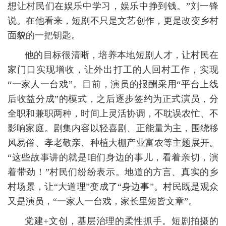
想让村民们在娱乐中学习，娱乐中挣到钱。”刘一锋
说。在他看来，短剧不只是文艺创作，更是改变乡村
面貌的一把钥匙。
他的目标很清晰，培养本地短剧人才，让村民在
家门口实现增收，让外出打工的人回村工作，实现
“一家人一台戏”。目前，演员的报酬采用“平台上线
后收益分成”的模式，之后逐步签约为正式演员，分
全职和兼职两种，时间上灵活协调，不耽误农忙、不
影响家庭。剧集内容以轻喜剧、正能量为主，围绕移
风易俗、孝老敬亲、种植大棚产业富农等主题展开。
“这些故事讲的就是咱们身边的事儿，看着亲切，演
着带劲！”村民们纷纷表示。地道的方言、真实的乡
村场景，让“大道理”变成了“身边事”。村民既是观众
又是演员，“一家人一台戏，家长里短皆文章”。
党建+文创，基层治理的柔性抓手。短剧拍摄的