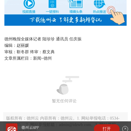
德州晚报全媒体记者 陆珍珍 通讯员 任庆振
编辑：
赵丽媛
审核：
靳冬群 终审：蔡文典
文章所属栏目：
新闻~德州
版权所有：德州云 内容所有：德州云。1. 网站举报电话：0534-
2220035。 2. 网站举报邮箱：admin@idzwb.com。3. 网站举报
×
打开