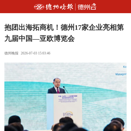
抱团出海拓商机！德州17家企业亮相第
九届中国—亚欧博览会
德州晚报
2026-07-03 15:03:46