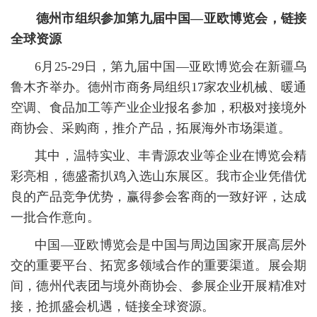
德州市组织参加第九届中国—亚欧博览会，链接
全球资源
6月25-29日，第九届中国—亚欧博览会在新疆乌
鲁木齐举办。德州市商务局组织17家农业机械、暖通
空调、食品加工等产业企业报名参加，积极对接境外
商协会、采购商，推介产品，拓展海外市场渠道。
其中，温特实业、丰青源农业等企业在博览会精
彩亮相，德盛斋扒鸡入选山东展区。我市企业凭借优
良的产品竞争优势，赢得参会客商的一致好评，达成
一批合作意向。
中国—亚欧博览会是中国与周边国家开展高层外
交的重要平台、拓宽多领域合作的重要渠道。展会期
间，德州代表团与境外商协会、参展企业开展精准对
接，抢抓盛会机遇，链接全球资源。