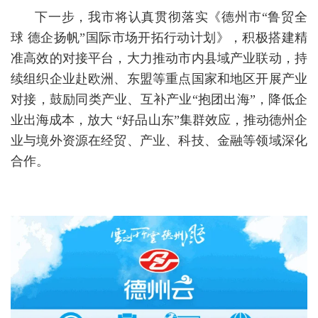
下一步，我市将认真贯彻落实《德州市“鲁贸全
球 德企扬帆”国际市场开拓行动计划》，积极搭建精
准高效的对接平台，大力推动市内县域产业联动，持
续组织企业赴欧洲、东盟等重点国家和地区开展产业
对接，鼓励同类产业、互补产业“抱团出海”，降低企
业出海成本，放大 “好品山东”集群效应，推动德州企
业与境外资源在经贸、产业、科技、金融等领域深化
合作。