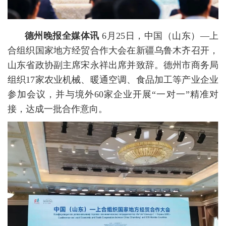
德州晚报全媒体讯
6月25日，中国（山东）—上
合组织国家地方经贸合作大会在新疆乌鲁木齐召开，
山东省政协副主席宋永祥出席并致辞。德州市商务局
组织17家农业机械、暖通空调、食品加工等产业企业
参加会议，并与境外60家企业开展“一对一”精准对
接，达成一批合作意向。