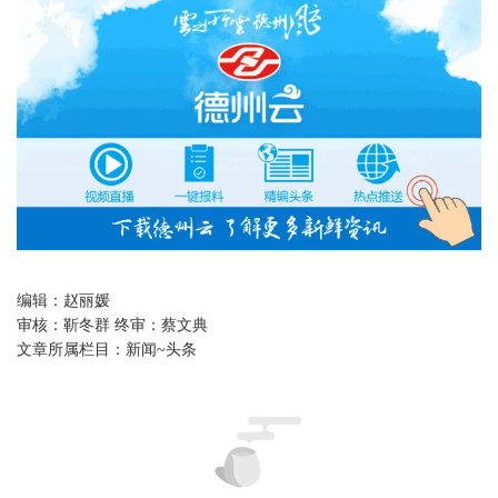
编辑：
赵丽媛
审核：
靳冬群 终审：蔡文典
文章所属栏目：
新闻~头条