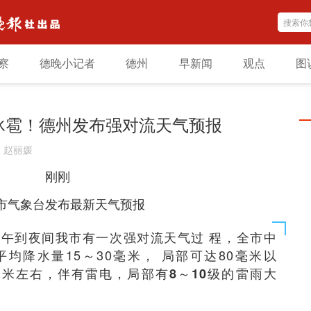
察
德晚小记者
德州
早新闻
观点
图
冰雹！德州发布强对流天气预报
：
赵丽媛
刚刚
市气象台发布最新天气预报
下午到夜间我市有一次强对流天气过 程，
全市中
平均降水量15～30毫米， 局部可达80毫米以
毫米左右，
伴有雷电，局部有8～10级的雷雨大