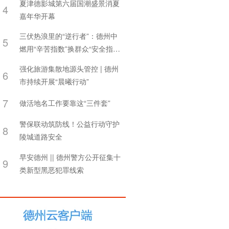
夏津德影城第六届国潮盛景消夏
4
嘉年华开幕
三伏热浪里的“逆行者”：德州中
5
燃用“辛苦指数”换群众“安全指
数”
强化旅游集散地源头管控 | 德州
6
市持续开展“晨曦行动”
7
做活地名工作要靠这“三件套”
警保联动筑防线！公益行动守护
8
陵城道路安全
早安德州 || 德州警方公开征集十
9
类新型黑恶犯罪线索