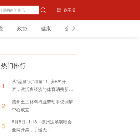
数字报
说
政协
健康
金融
教育
山东
热门排行
从“流量”到“增量”！“庆BA”开
1
赛，激活夜经济与体育消费新引
擎
德州土工材料行业劳动争议调解
2
中心成立
8月8日11:18！德州这场演唱会
3
全网开票，手慢无！