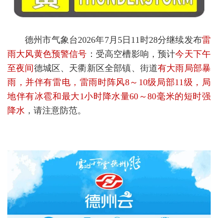
德州市气象台2026年7月5日11时28分继续发布
雷
雨大风黄色预警信号
：受高空槽影响，预计
今天下午
至夜间
德城区、天衢新区全部镇、街道
有大雨局部暴
雨，并伴有雷电，雷雨时阵风8～10级局部11级，局
地伴有冰雹和最大1小时降水量60～80毫米的短时强
降水
，请注意防范。