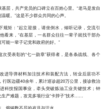
献基层，共产党员的口碑立在百姓心里。“老马是发自
温暖。”这是不少群众共同的心声。
下规矩：“起立迎接，请坐倒水，倾听记录，交流引
在他看来，“在基层，一名群众往往一辈子就找干部办
可能一辈子记党和政府的好。”
这次受表彰的“七一勋章”获得者，是各条战线、各个
，改进导弹材料加注技术和装配方法，转业后居功不
，行医边疆40余年，累计巡诊超20万公里，接诊救治
扎进科技报国事业，牵头突破炼油工业关键技术；钟
生产难题，攻克多项行业“卡脖子”技术……
生，熔铸数不尽的岁月与汗水。