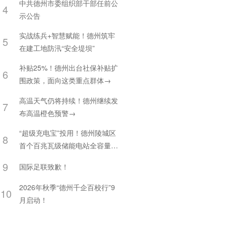
中共德州市委组织部干部任前公
4
示公告
实战练兵+智慧赋能！德州筑牢
5
在建工地防汛“安全堤坝”
补贴25%！德州出台社保补贴扩
6
围政策，面向这类重点群体→
高温天气仍将持续！德州继续发
7
布高温橙色预警→
“超级充电宝”投用！德州陵城区
8
首个百兆瓦级储能电站全容量并
网
9
国际足联致歉！
2026年秋季“德州千企百校行”9
10
月启动！