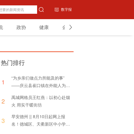
数字报
说
政协
健康
金融
教育
山东
热门排行
“为乡亲们做点力所能及的事”
1
——庆云县崔口镇在外能人为家
乡捐赠体育器材
禹城网格员王红燕：以初心赴烟
2
火 用实干暖街坊
早安德州 || 8月10日起网上报
3
名！德城区、天衢新区中小学招
生方案发布