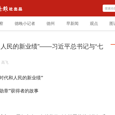
察
德晚小记者
德州
早新闻
观点
图
人民的新业绩”——习近平总书记与“七
：
高飞
时代和人民的新业绩”
勋章”获得者的故事