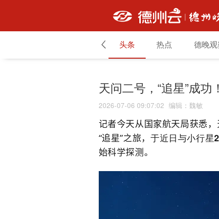
头条
热点
德晚观
天问二号，“追星”成功
2026-07-06 09:07:02
编辑
：
魏敏
记者今天从国家航天局获悉，天
于近日
与小行星2
“追星”之旅，
始科学探测。