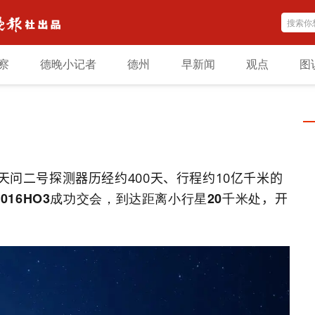
察
德晚小记者
德州
早新闻
观点
图
！
问二号探测器历经约400天、行程约10亿千米的
016HO3成功交会
，到达距离小行星20千米处
，开