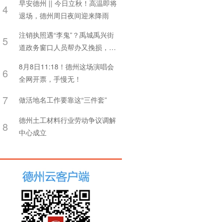
早安德州 || 今日立秋！高温即将
4
退场，德州周日夜间迎来降雨
注销执照遇“李鬼”？禹城禹兴街
5
道政务窗口人员帮办又挽损，守
住群众“钱袋子”
8月8日11:18！德州这场演唱会
6
全网开票，手慢无！
7
做活地名工作要靠这“三件套”
德州土工材料行业劳动争议调解
8
中心成立