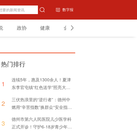
数字报
说
政协
健康
金融
教育
山东
热门排行
连续5年，惠及1300余人！夏津
1
东李官屯镇“红色送学”照亮大学
新生前行路
三伏热浪里的“逆行者”：德州中
2
燃用“辛苦指数”换群众“安全指
数”
德州市第六人民医院儿少医学科
3
正式开诊！守护6-18岁青少年心
理健康