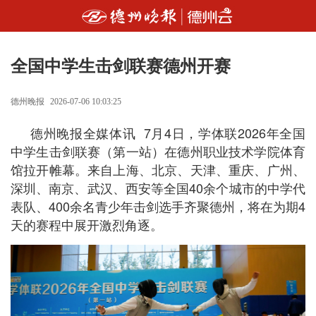
全国中学生击剑联赛德州开赛
德州晚报
2026-07-06 10:03:25
7月4日，学体联2026年全国
德州晚报全媒体讯
中学生击剑联赛（第一站）在德州职业技术学院体育
馆拉开帷幕。来自上海、北京、天津、重庆、广州、
深圳、南京、武汉、西安等全国40余个城市的中学代
表队、400余名青少年击剑选手齐聚德州，将在为期4
天的赛程中展开激烈角逐。