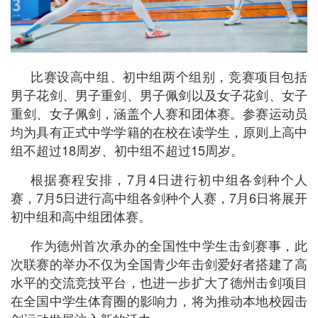
比赛设高中组、初中组两个组别，竞赛项目包括
男子花剑、男子重剑、男子佩剑以及女子花剑、女子
重剑、女子佩剑，涵盖个人赛和团体赛。参赛运动员
均为具有正式中学学籍的在校在读学生，原则上高中
组不超过18周岁、初中组不超过15周岁。
根据赛程安排，7月4日进行初中组各剑种个人
赛，7月5日进行高中组各剑种个人赛，7月6日将展开
初中组和高中组团体赛。
作为德州首次承办的全国性中学生击剑赛事，此
次联赛的举办不仅为全国青少年击剑爱好者搭建了高
水平的交流竞技平台，也进一步扩大了德州击剑项目
在全国中学生体育圈的影响力，将为推动本地校园击