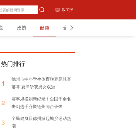
数字报
说
政协
健康
金融
教育
山东
热门排行
德州市中小学生体育联赛足球赛
1
落幕 夏津斩获男女双冠
赛事规模刷新纪录！全国千余名
2
击剑选手齐聚德州同台争锋
全民健身日德州掀起城乡运动热
3
潮