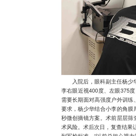
入院后，眼科副主任杨少
李右眼近视400度、左眼37
需要长期面对高强度户外训练
要求，杨少华结合小李的角膜
秒微创摘镜方案。术前层层筛
术风险。术后次日，复查结果让
到军检标准。“以前总担心视