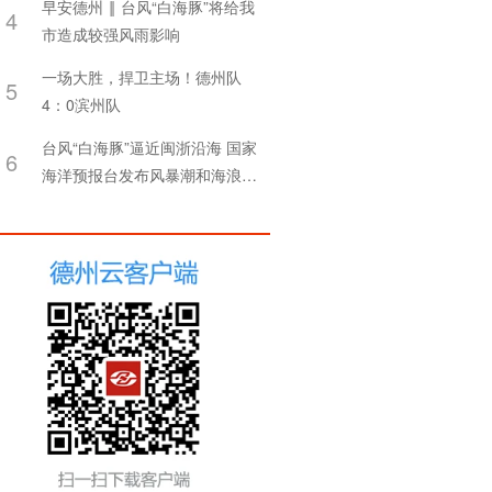
早安德州 ‖ 台风“白海豚”将给我
4
市造成较强风雨影响
一场大胜，捍卫主场！德州队
5
4：0滨州队
台风“白海豚”逼近闽浙沿海 国家
6
海洋预报台发布风暴潮和海浪双
红警报