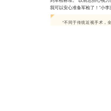
我可以安心准备军检了！”小李
“不同于传统近视手术，
就能取出角膜微透镜，相当于
近视与散光问题，不仅术后
练中的外力摩擦、环境刺激
查和护理也很重要。一般情
感染；术后一月内远离手机
禁止剧烈运动、高强度体能
忌辛辣刺激食物，保证充足