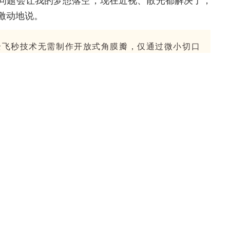
激动地说。
全飞秒技术无需制作开放式角膜瓣，仅通过微小切口
在原生角膜上‘定制一副高清内置镜片’，精准矫正
视觉质量清晰通透，夜视效果优异，更能抵御日常训
，视力长期稳定不反弹。”杨少华提醒，术后定期复
况下，术后一周内避免污水入眼、不揉眼，杜绝眼部
、电脑等电子产品，防止眼部疲劳影响恢复；短期内
训练。此外，需按时滴用护眼药液、定期返院复查，
睡眠，助力眼部快速恢复，保障视力长期稳定。