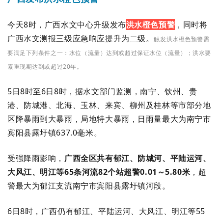
今天8时，广西水文中心升级发布
洪水橙色预警
，同时将
广西水文测报三级应急响应提升为二级。
触发洪水橙色预警需
要满足下列条件之一：水位（流量）达到或超过保证水位（流量）；洪水要
素重现期达到或超过20年。
5日8时至6日8时，据水文部门监测，南宁、钦州、贵
港、防城港、北海、玉林、来宾、柳州及桂林等市部分地
区降暴雨到大暴雨，局地特大暴雨，日雨量最大为南宁市
宾阳县露圩镇637.0毫米。
受强降雨影响，
广西全区共有郁江、防城河、平陆运河、
大风江、明江等65条河流82个站超警0.01～5.80米
，超
警最大为郁江支流南宁市宾阳县露圩镇河段。
6日8时，广西仍有郁江、平陆运河、大风江、明江等55