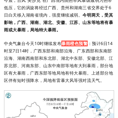
今晨，台风“美莎克”
在广西境内由热带风暴级
减弱为热带
低压，
它
的涡旋将
经过广西、贵州和湖南三省交界处于6
日白天移入湖南省境内，强度继续减弱
。
今明两天，
受其
影响，
广西
、
湖南、湖北、安徽、江苏、山东
等地将有暴
雨或大暴雨
，局地特大暴雨
。
中央气象台今天
10时
继续
发布
暴雨
橙
色预警
：预计6日14
时至7日14时
，广西东部和南部沿海、广东西部和东南部
沿海、
湖南西南部和东北部、湖北中东部、安徽北部、江
苏北部、河南东部、山东中南部等地有大到暴雨，部分地
区有大暴雨，广西东部等地局地有特大暴雨
。上述部分地
区伴有短时强降水，局地有雷暴大风等强对流天气
。