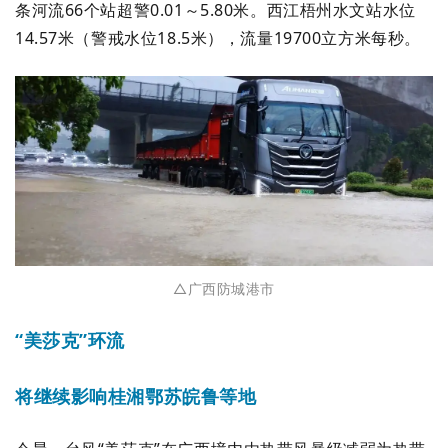
条河流66个站超警0.01～5.80米。西江梧州水文站水位
14.57米（警戒水位18.5米），流量19700立方米每秒。
△广西防城港市
“美莎克”
环流
将
继续
影响桂湘鄂苏皖鲁等地