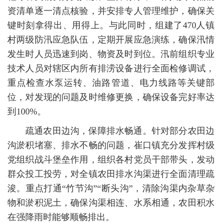
资清单逐一清点核验，并安排专人管理维护，确保关
键时刻拿得出、用得上。与此同时，组建了470人镇
村两级防汛应急队伍，定期开展应急演练，确保汛情
发生时人员迅速到岗、物资及时到位。汛前组织专业
技术人员对辖区内所有排涝设备进行全面检修调试，
重点检查水泵运转、油路管道、电力线路等关键部
位，对发现的问题及时维修更换，确保设备完好率达
到100%。
疏通农田边沟，保障排水畅通。
针对部分农田边
沟淤积堵塞、排水不畅的问题，崔口镇充分发挥村级
党组织战斗堡垒作用，组织各村党员干部带头，发动
群众投工投劳，对全镇农田排水沟渠进行全面清理疏
浚。重点打通“竹节沟”“断头沟”，清除沟渠内杂草杂
物和淤积泥土，确保沟渠相连、水系相通，农田积水
在强降雨时能够顺畅排出。