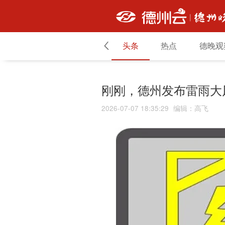
头条
热点
德晚观
刚刚，德州发布雷雨大
2026-07-07 18:35:29
编辑
：
高飞