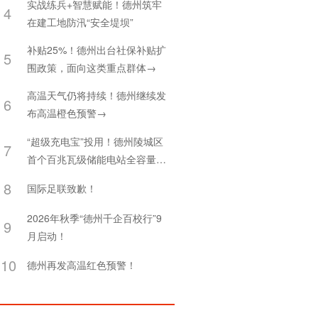
实战练兵+智慧赋能！德州筑牢
4
在建工地防汛“安全堤坝”
补贴25%！德州出台社保补贴扩
5
围政策，面向这类重点群体→
高温天气仍将持续！德州继续发
6
布高温橙色预警→
“超级充电宝”投用！德州陵城区
7
首个百兆瓦级储能电站全容量并
网
8
国际足联致歉！
2026年秋季“德州千企百校行”9
9
月启动！
10
德州再发高温红色预警！