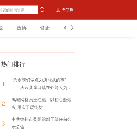
数字报
说
政协
健康
金融
教育
山东
热门排行
“为乡亲们做点力所能及的事”
1
——庆云县崔口镇在外能人为家
乡捐赠体育器材
禹城网格员王红燕：以初心赴烟
2
火 用实干暖街坊
中共德州市委组织部干部任前公
3
示公告