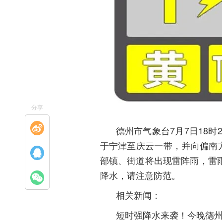
分享
德州市气象台7月7日18时
于宁津至庆云一带，并向偏南
将出现
，雷
部镇、街道
雷阵雨
，请注意防范。
降水
相关新闻：
短时强降水来袭！今晚德