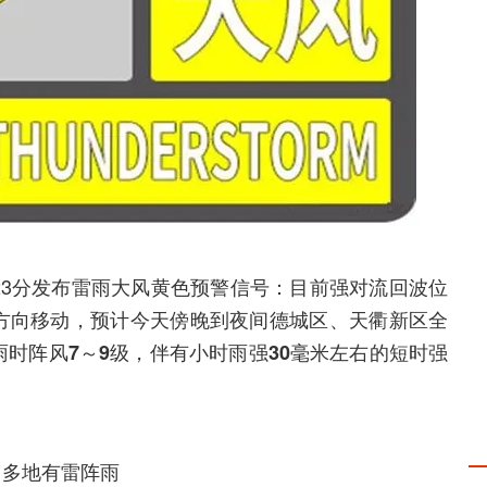
23分发布
：目前强对流回波位
雷雨大风黄色预警信号
方向移动，预计今天傍晚到夜间
德城区、天衢新区全
雨时
，
阵风7～9级
伴有小时雨强30毫米左右的短时强
州多地有雷阵雨