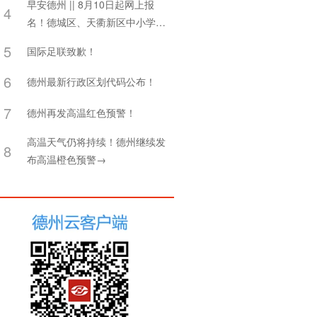
早安德州 || 8月10日起网上报
4
名！德城区、天衢新区中小学招
生方案发布
5
国际足联致歉！
6
德州最新行政区划代码公布！
7
德州再发高温红色预警！
高温天气仍将持续！德州继续发
8
布高温橙色预警→