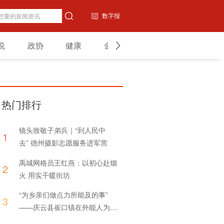
数字报
说
政协
健康
金融
教育
山东
热门排行
镜头致敬子弟兵｜“到人民中
1
去” 德州摄影志愿服务进军营
禹城网格员王红燕：以初心赴烟
2
火 用实干暖街坊
“为乡亲们做点力所能及的事”
3
——庆云县崔口镇在外能人为家
乡捐赠体育器材