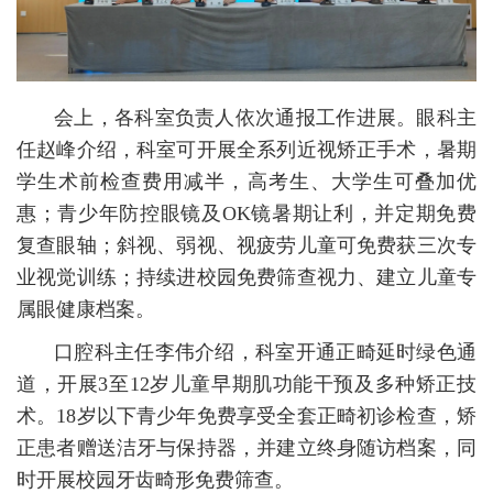
会上，各科室负责人依次通报工作进展。眼科主
任赵峰介绍，科室可开展全系列近视矫正手术，暑期
学生术前检查费用减半，高考生、大学生可叠加优
惠；青少年防控眼镜及OK镜暑期让利，并定期免费
复查眼轴；斜视、弱视、视疲劳儿童可免费获三次专
业视觉训练；持续进校园免费筛查视力、建立儿童专
属眼健康档案。
口腔科主任李伟介绍，科室开通正畸延时绿色通
道，开展3至12岁儿童早期肌功能干预及多种矫正技
术。18岁以下青少年免费享受全套正畸初诊检查，矫
正患者赠送洁牙与保持器，并建立终身随访档案，同
时开展校园牙齿畸形免费筛查。