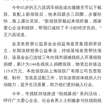
今年65岁的王六昌因车祸造成右腿膝关节以下截
肢。装配上新假肢后，他来回踱步三四圈，步履轻
快，脸上露出笑容。“新假肢穿戴起来很舒服，感谢
爱心企业和残联，帮我们减轻了不小的经济负担。”
王六昌说道。
金龙鱼慈善公益基金会由益海嘉里集团捐资设
立，长期深耕慈善公益事业，持续落地各类帮扶项
目。该基金会已连续三年向我市困难残疾人开展假肢
捐赠，累计为144名残疾人捐赠假肢，物资总价值达
119.8万元。本批假肢由上海假肢厂有限公司负责取
模、制作、安装及适配工作，切实改善肢体残疾人行
动能力，提升生活质量，助力他们更好融入社会。
今年，市残联持续推进 “助残募捐” 系列活动，
呼吁广大爱心企业、社会各界人士积极参与扶残助残