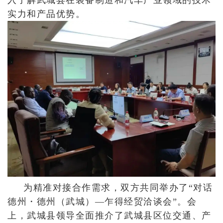
实力和产品优势。
为精准对接合作需求，双方共同举办了“对话
德州・德州（武城）—乍得经贸洽谈会”。会
上，武城县领导全面推介了武城县区位交通、产