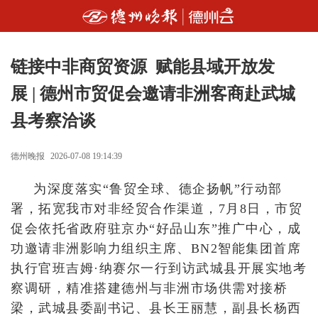
链接中非商贸资源 赋能县域开放发
展 | 德州市贸促会邀请非洲客商赴武城
县考察洽谈
德州晚报
2026-07-08 19:14:39
为深度落实“鲁贸全球、德企扬帆”行动部
署，拓宽我市对非经贸合作渠道，7月8日，市贸
促会依托省政府驻京办“好品山东”推广中心，成
功邀请非洲影响力组织主席、BN2智能集团首席
执行官班吉姆·纳赛尔一行到访武城县开展实地考
察调研，精准搭建德州与非洲市场供需对接桥
梁，武城县委副书记、县长王丽慧，副县长杨西