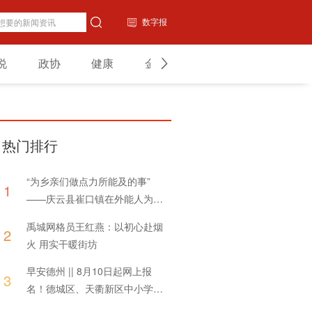
数字报
说
政协
健康
金融
教育
山东
热门排行
“为乡亲们做点力所能及的事”
1
——庆云县崔口镇在外能人为家
乡捐赠体育器材
禹城网格员王红燕：以初心赴烟
2
火 用实干暖街坊
早安德州 || 8月10日起网上报
3
名！德城区、天衢新区中小学招
生方案发布