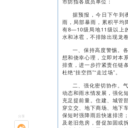
市防指各成员单位：
据预报，今日下午到
雨，局部暴雨，累积平均降
有8—10级局地11级以
水和冰雹，不排除出现龙
一、保持高度警惕。
想和侥幸心理，立即对本
排查，进一步拧紧责任链
杜绝“挂空挡”“走过场”。
二、强化密切协作。
动态和雨水情发展，强化
充足提前量。住建、城管
穿立交、地下商场、地下
保短时强降雨后快速排涝
分享
及老旧危房，督促加固或