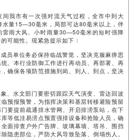
夜间我市有一次强对流天气过程，全市中到大
水量15—30毫米，局部可达80毫米以上，伴
上的雷雨大风、小时雨量30—50毫米的短时强降
卷的可能性。现紧急提示如下：
各成员单位务必保持临战警觉，坚决克服麻痹思
系统、本行业防御工作进行再动员、再部署、再
条，确保各项防范措施到岗、到人、到点，坚决
气象、水文部门要密切跟踪天气演变、雷达回波
短临预报预警，为指挥决策和基层转移避险预留
部门要提前疏通排水管网、开启排涝泵站，在下
车库等低洼易涝点预置强排设备和抢险人员，确
；全面排查户外广告牌、玻璃幕墙、塔吊、围挡
拆除隐患部位，严防大风导致坠落、倒塌伤人。