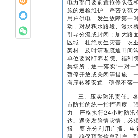
电力部门要前置抢修队伍
施的巡检维护，严密防范
用户供电，发生故障第一
动，对易积水路段、漫水
引导分流或封闭；加大路
区域，杜绝次生灾害。农
架材，及时清理疏通田间
单位要紧盯养老院、福利
集场所，逐一落实“一对一
暂停开放或关闭等措施；
有序转移安置，确保不落
三、压实防汛责任。
市防指的统一指挥调度，
力。严格执行24小时防
达。遇突发险情灾情，必
报。要充分利用广播、电
段，确保预警信息到户、