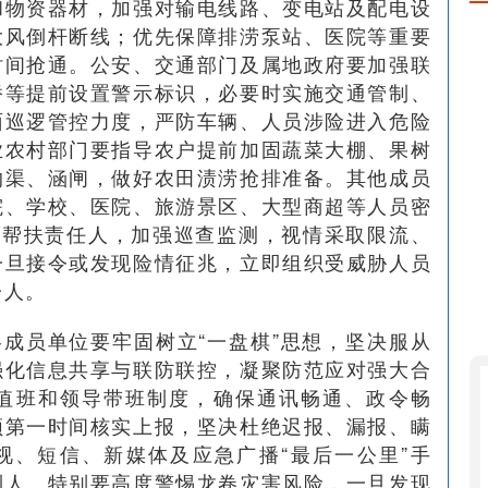
和物资器材，加强对输电线路、变电站及配电设
大风倒杆断线；优先保障排涝泵站、医院等重要
时间抢通。公安、交通部门及属地政府要加强联
桥等提前设置警示标识，必要时实施交通管制、
面巡逻管控力度，严防车辆、人员涉险进入危险
业农村部门要指导农户提前加固蔬菜大棚、果树
沟渠、涵闸，做好农田渍涝抢排准备。其他成员
院、学校、医院、旅游景区、大型商超等人员密
”帮扶责任人，加强巡查监测，视情采取限流、
一旦接令或发现险情征兆，立即组织受威胁人员
一人。
各成员单位要牢固树立“一盘棋”思想，坚决服从
强化信息共享与联防联控，凝聚防范应对强大合
汛值班和领导带班制度，确保通讯畅通、政令畅
须第一时间核实上报，坚决杜绝迟报、漏报、瞒
视、短信、新媒体及应急广播“最后一公里”手
到人。特别要高度警惕龙卷灾害风险，一旦发现