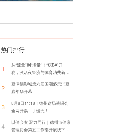
热门排行
从“流量”到“增量”！“庆BA”开
1
赛，激活夜经济与体育消费新引
擎
夏津德影城第六届国潮盛景消夏
2
嘉年华开幕
8月8日11:18！德州这场演唱会
3
全网开票，手慢无！
以健会友 聚力同行｜德州市健康
4
管理协会第五工作部开展线下联