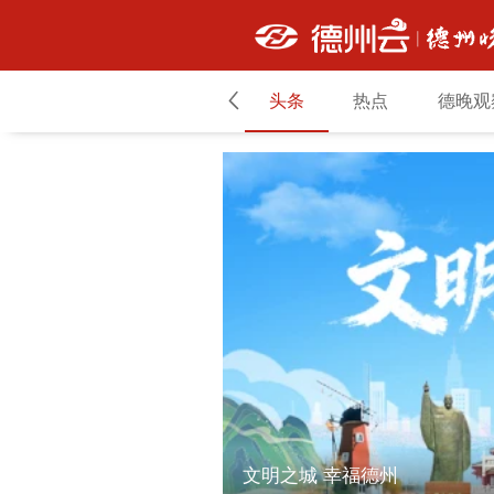
头条
热点
德晚观
文明之城 幸福德州