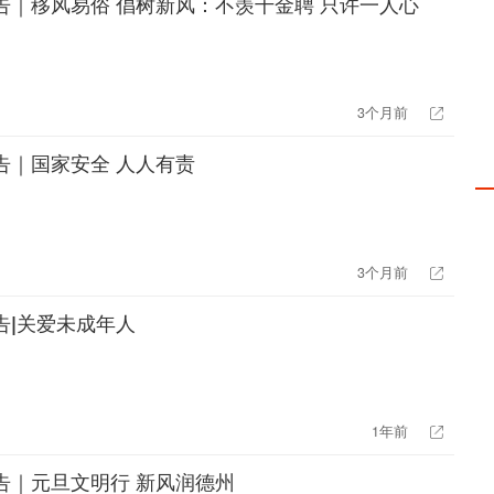
告｜移风易俗 倡树新风：不羡千金聘 只许一人心
3个月前
告｜国家安全 人人有责
3个月前
告|关爱未成年人
1年前
告｜元旦文明行 新风润德州