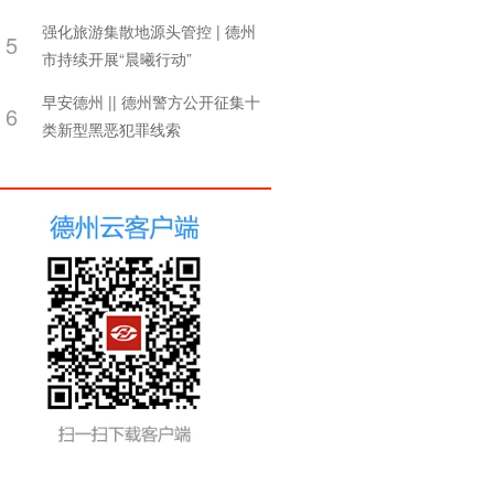
谊交流活动
强化旅游集散地源头管控 | 德州
5
市持续开展“晨曦行动”
早安德州 || 德州警方公开征集十
6
类新型黑恶犯罪线索